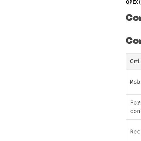
OPEX (
Co
Com
Cri
Mob
For
con
Rec