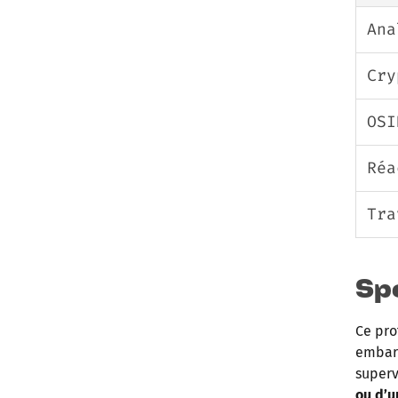
Ana
Cry
OSI
Réa
Tra
Sp
Ce pro
embarq
superv
ou d’u