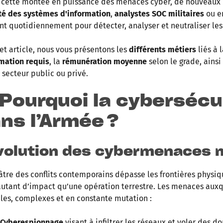
 cette montée en puissance des menaces cyber, de nouveaux
té des systèmes d'information
,
analystes SOC militaires
ou e
t quotidiennement pour détecter, analyser et neutraliser les 
et article, nous vous présentons les
différents métiers
liés à 
mation requis
, la
rémunération moyenne
selon le grade, ainsi
e secteur public ou privé.
 Pourquoi la cybersécu
ns l’Armée ?
évolution des cybermenaces m
âtre des conflits contemporains dépasse les frontières physiq
autant d’impact qu’une opération terrestre. Les menaces auxqu
les, complexes et en constante mutation :
Cyberespionnage
visant à infiltrer les réseaux et voler des d