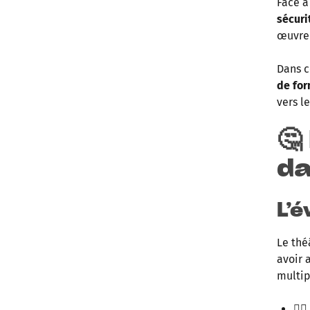
Face à
sécuri
œuvren
Dans c
de for
vers l
🤔
da
L’
Le thé
avoir 
multip
🕵️‍♂️