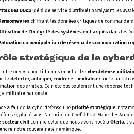
Attaques DDoS
(déni de service distribué) paralysant les syst
Ransomwares
chiffrant les données critiques de commandem
Altération de l’intégrité des systèmes embarqués
dans les éq
Saturation ou manipulation de réseaux de communication cr
 rôle stratégique de la cybe
 cette menace multidimensionnelle, la
cyberdéfense militair
on de
détecter, anticiper, contrer et neutraliser
toute tentative
rmation des armées. Ce n’est pas seulement une réponse techn
gie militaire nationale.
nce a fait de la cyberdéfense une
priorité stratégique
, notamm
éfense), placé sous l’autorité du Chef d’État-Major des Arm
e secteur civil
comme celui que nous avons noué à
Oteria
, tr
endre notre souveraineté numérique.