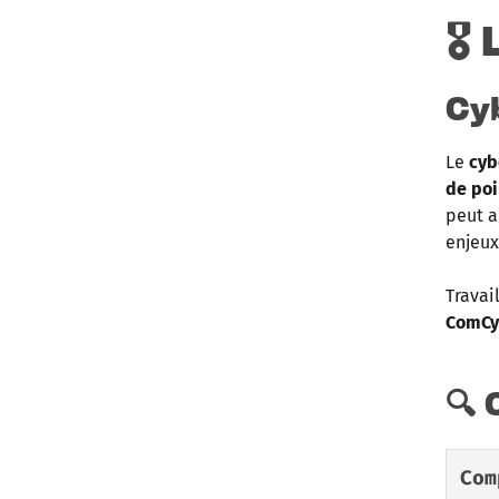
🎖
Cy
Le
cyb
de poi
peut a
enjeux
Travai
ComCy
🔍
Com