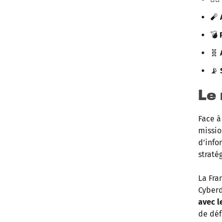
🧨
💣
🧬
📡
Le
Face à
missi
d’info
straté
La Fra
Cyberd
avec l
de déf