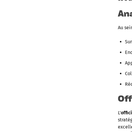
An
Au sei
Sur
Enq
App
Col
Ré
Off
L’
offic
straté
excell