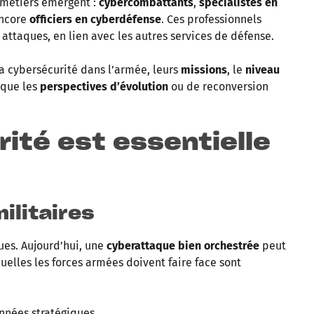
 métiers émergent :
cybercombattants
,
spécialistes en
ncore
officiers en cyberdéfense
. Ces professionnels
attaques, en lien avec les autres services de défense.
la cybersécurité dans l’armée, leurs
missions
, le
niveau
 que les
perspectives d’évolution
ou de reconversion
rité est essentielle
ilitaires
ues. Aujourd’hui, une
cyberattaque bien orchestrée
peut
elles les forces armées doivent faire face sont
onnées stratégiques