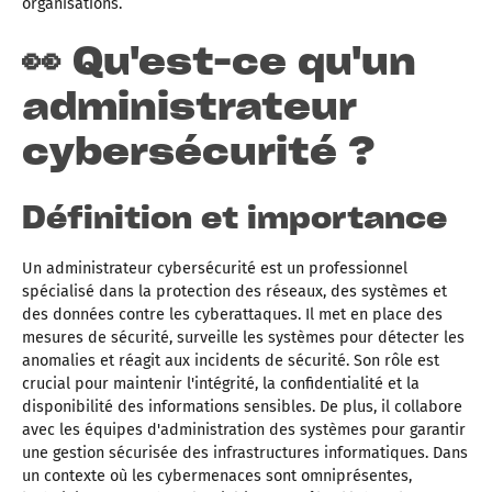
organisations.
à résoudre des problèmes rapidement. Ce métier offre
des opportunités de carrière attractives et une demande
👀 Qu'est-ce qu'un
croissante, notamment dans des secteurs sensibles
comme la finance, la santé et les télécommunications
administrateur
cybersécurité ?
Définition et importance
Un administrateur cybersécurité est un professionnel
spécialisé dans la protection des réseaux, des systèmes et
des données contre les cyberattaques. Il met en place des
mesures de sécurité, surveille les systèmes pour détecter les
anomalies et réagit aux incidents de sécurité. Son rôle est
crucial pour maintenir l'intégrité, la confidentialité et la
disponibilité des informations sensibles. De plus, il collabore
avec les équipes d'administration des systèmes pour garantir
une gestion sécurisée des infrastructures informatiques. Dans
un contexte où les cybermenaces sont omniprésentes,