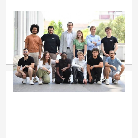
PARTENARIAT
Un an de partenariat entre OTERIA et Racine pour
former les futurs DPO
Une année d’enseignements croisés entre droit
du numérique et cybersécurité pour répondre
aux nouveaux défis du métier de DPO.
6/7/2026
3 min