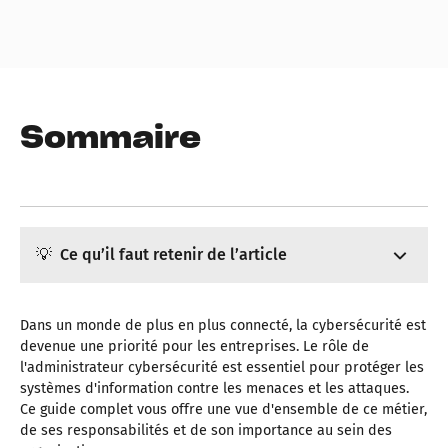
Sommaire
💡 Ce qu’il faut retenir de l’article
L'administrateur cybersécurité joue un rôle clé dans la
protection des systèmes informatiques contre les
Dans un monde de plus en plus connecté, la cybersécurité est
cyberattaques. Ses missions incluent la gestion des
devenue une priorité pour les entreprises. Le rôle de
pare-feu, la surveillance des systèmes, la réponse aux
l'administrateur cybersécurité est essentiel pour protéger les
incidents et la formation du personnel sur les bonnes
systèmes d'information contre les menaces et les attaques.
pratiques de sécurité. Il doit posséder des compétences
Ce guide complet vous offre une vue d'ensemble de ce métier,
techniques solides en réseaux et sécurité, ainsi que des
de ses responsabilités et de son importance au sein des
qualités personnelles telles que la rigueur et la capacité