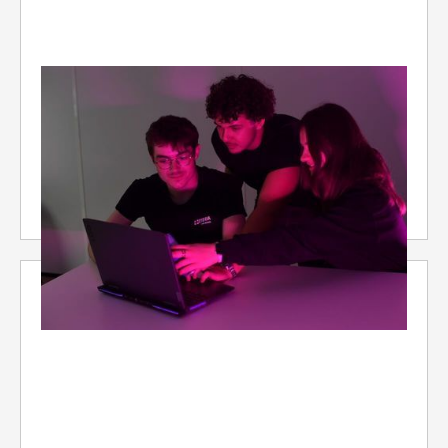
PARTENARIAT
Former les analystes capables d'anticiper les
cybermenaces
À travers son partenariat avec Sekoia,
l'école OTERIA renforce l'immersion de ses
étudiants dans les pratiques et les métiers
qui façonnent aujourd'hui la cybersécurité.
24/6/2026
3 min