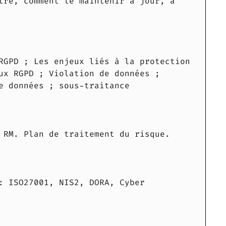
tre, comment le maintenir à jour, à
RGPD ; Les enjeux liés à la protection
ux RGPD ; Violation de données ;
e données ; sous-traitance
 RM. Plan de traitement du risque.
: ISO27001, NIS2, DORA, Cyber